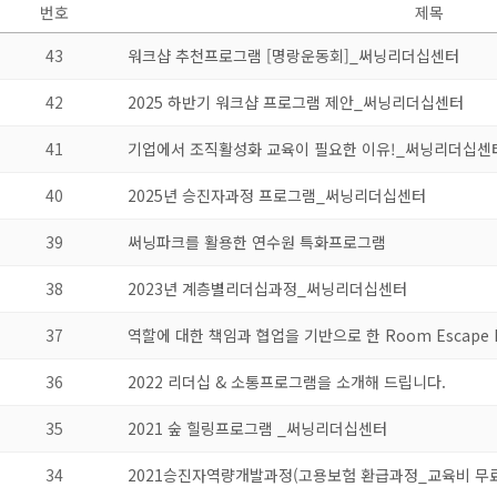
번호
제목
43
워크샵 추천프로그램 [명랑운동회]_써닝리더십센터
42
2025 하반기 워크샵 프로그램 제안_써닝리더십센터
41
기업에서 조직활성화 교육이 필요한 이유!_써닝리더십센
40
2025년 승진자과정 프로그램_써닝리더십센터
39
써닝파크를 활용한 연수원 특화프로그램
38
2023년 계층별리더십과정_써닝리더십센터
37
역할에 대한 책임과 협업을 기반으로 한 Room Escape 
36
2022 리더십 & 소통프로그램을 소개해 드립니다.
35
2021 숲 힐링프로그램 _써닝리더십센터
34
2021승진자역량개발과정(고용보험 환급과정_교육비 무