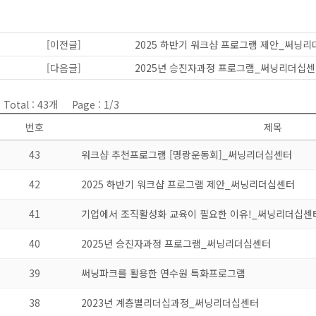
[이전글]
2025 하반기 워크샵 프로그램 제안_써닝
[다음글]
2025년 승진자과정 프로그램_써닝리더십
Total : 43개
Page : 1/3
번호
제목
43
워크샵 추천프로그램 [명랑운동회]_써닝리더십센터
42
2025 하반기 워크샵 프로그램 제안_써닝리더십센터
41
기업에서 조직활성화 교육이 필요한 이유!_써닝리더십센
40
2025년 승진자과정 프로그램_써닝리더십센터
39
써닝파크를 활용한 연수원 특화프로그램
38
2023년 계층별리더십과정_써닝리더십센터